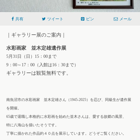
共有
ツイート
ピン
メール
｜ギャラリー展のご案内｜
水彩画家 並木定雄遺作展
5月31日（日）15：00まで
9：00～17：00（入館は16：30まで）
ギャラリーは観覧無料です。
南魚沼市の水彩画家 並木定雄さん（1945-2025）を忍び、同級生が遺作展
を開催。
65歳で退職し本格的に水彩画を始めた並木さんは、愛する故郷の風景、
特に八海山を描いたそうです。
丁寧に描かれた作品約４０点を展示しています。どうぞご覧ください。