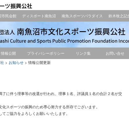
沼市民会館
ディスポート南魚沼
南魚スポーツパラダイス
鈴木牧之記
情報公開
プライバシーポリシー
リンク集
お問い合せ
公社
>
お知らせ
>
情報公開更新
満了に伴う理事等の改選が行われ、理事１名、評議員１名の合計２名が交
文化スポーツの振興のため専心努力する所存でございます。
してご協力をよろしくお願いいたします。