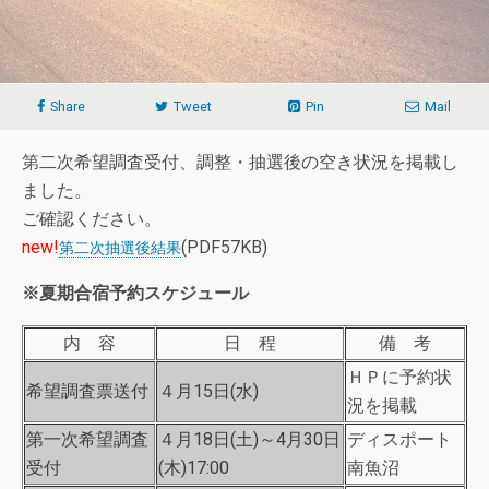
Share
Tweet
Pin
Mail
第二次希望調査受付、調整・抽選後の空き状況を掲載し
ました。
ご確認ください。
new!
(PDF57KB)
第二次抽選後結果
※夏期合宿予約スケジュール
内 容
日 程
備 考
ＨＰに予約状
希望調査票送付
４月15日(水)
況を掲載
第一次希望調査
４月18日(土)～4月30日
ディスポート
受付
(木)17:00
南魚沼