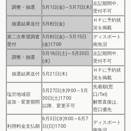
左記期間中、
調整・抽選
5月1日(金)～5月7日(木)
受付不可
ＨＰに予約状
抽選結果送付
5月8日(金)
況を掲載
第二次希望調査
5月8日(金)～5月15日
ディスポート
受付
(金)17:00
南魚沼
5月16日(土)～5月20日
左記期間中、
調整・抽選
(水)
受付不可
ＨＰに予約状
抽選結果送付
5月21日(木)
況を掲載
先着順(窓
5月27日(水)9:00～5月
塩沢地域宿
口/Tel)
30日(土)17:00
追加・変更期間
解禁直後は、
以降、変更不可
窓口優先
6月3日(水)9:00～6月7
ディスポート
利用料金支払期
日(日)17:00
南魚沼