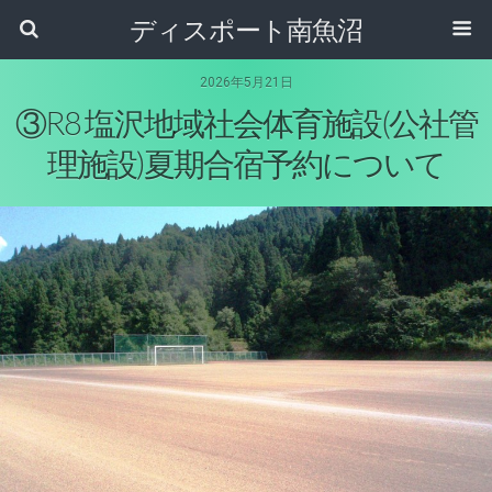
ディスポート南魚沼
2026年5月21日
③R8 塩沢地域社会体育施設(公社管
理施設)夏期合宿予約について