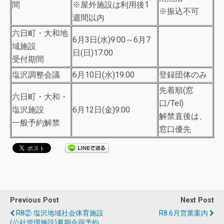
間
※屋外施設は利用後1
※振込不可
週間以内
六日町・大和地
6月3日(水)9:00～6月7
域施設
日(日)17:00
受付期間
塩沢調整会議
6月10日(水)19:00
登録団体のみ
先着順(窓
六日町・大和・
口/Tel)
塩沢施設
6月12日(金)9:00
解禁直後は、
一般予約解禁
窓口優先
Previous Post
Next Post
R8② 塩沢地域社会体育施設
R8.6月営業案内
(公社管理施設)夏期合宿予約