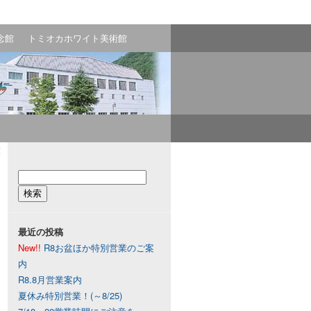
念館
トミオカホワイト美術館
！
最近の投稿
New!!
R8お盆ほか特別営業のご案
内
R8.8月営業案内
夏休み特別営業！(～8/25)