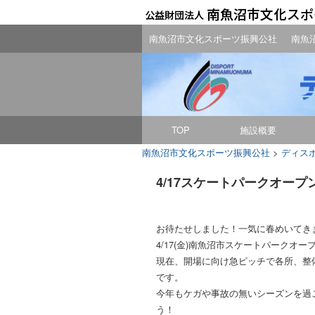
南魚沼市文化スポーツ振興公社
南魚
TOP
施設概要
南魚沼市文化スポーツ振興公社
>
ディス
4/17スケートパークオープ
お待たせしました！一気に春めいてき
4/17(金)南魚沼市スケートパークオ
現在、開場に向け急ピッチで各所、整
です。
今年もケガや事故の無いシーズンを過
う！