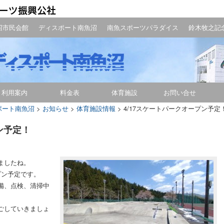
沼市民会館
ディスポート南魚沼
南魚スポーツパラダイス
鈴木牧之記
利用案内
料金表
体育施設
お問い合せ
ポート南魚沼
>
お知らせ
>
体育施設情報
>
4/17スケートパークオープン予定
ン予定！
ましたね。
ープン予定です。
備、点検、清掃中
ごしていきましょ