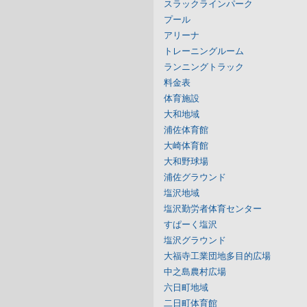
スラックラインパーク
プール
アリーナ
トレーニングルーム
ランニングトラック
料金表
体育施設
大和地域
浦佐体育館
大崎体育館
大和野球場
浦佐グラウンド
塩沢地域
塩沢勤労者体育センター
すぱーく塩沢
塩沢グラウンド
大福寺工業団地多目的広場
中之島農村広場
六日町地域
二日町体育館