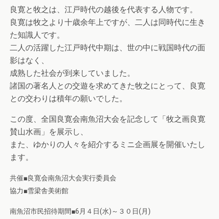
良寛と牧之は、江戸時代の越後を代表する人物です。
良寛は牧之より十歳余年上ですが、二人は同時代に生き
た知識人です。
二人の活躍した江戸時代中期は、世の中に戦国時代の面
影はなく、
成熟した社会が到来していました。
諸国の著名人との交遊を求めてきた牧之にとって、良寛
との交わりは積年の願いでした。
この度、全国良寛会南魚沼大会を記念して「牧之画良寛
賛山水画」を展示し、
また、ゆかりの人々を紹介するミニ企画展を開催いたし
ます。
共催■良寛会南魚沼大会実行委員会
協力■雪梁舎美術館
南魚沼市民招待期間■6月４日(水)～３０日(月)