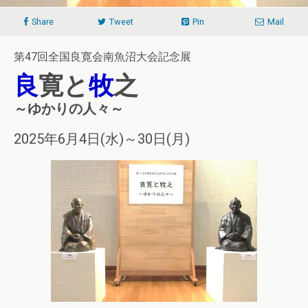
Share
Tweet
Pin
Mail
第47回全国良寛会南魚沼大会記念展
良
寛と
牧
之
～ゆかりの人々～
2025年6月4日(水)～30日(月)