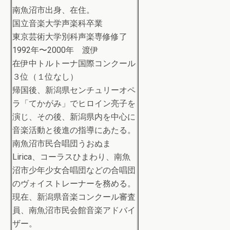
南魚沼市出身、在住。
国立音楽大学声楽科卒業
東京芸術大学別科声楽専修修了
1992年〜2000年 渡伊
在伊中トルトーナ国際コンクール
３位（１位なし）
帰国後、新潟県センチュリーオペ
ラ「てかがみ」でヒロイン亮子を
演じ、その後、新潟県内を中心に
音楽活動と後進の指導にあたる。
南魚沼市民合唱団うおぬま
Lirica、コーラスひまわり、南魚
沼市少年少女合唱団などの合唱団
のヴォイストレーナーを務める。
現在、新潟県音楽コンクール審査
員、南魚沼市民会館音楽アドバイ
ザー。