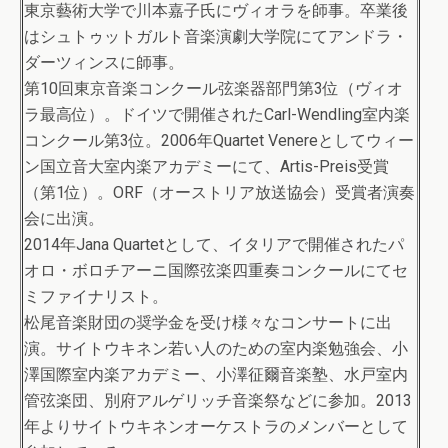
東京藝術大学で川本嘉子氏にヴィオラを師事。卒業後
はシュトゥットガルト音楽演劇大学院にてアンドラ・
ダーツィンスに師事。
第10回東京音楽コンクール弦楽器部門第3位（ヴィオ
ラ最高位）。ドイツで開催されたCarl-Wendling室内楽
コンクール第3位。2006年Quartet Venereとしてウィー
ン国立音大室内楽アカデミーにて、Artis-Preis受賞
（第1位）。ORF（オーストリア放送協会）受賞者演奏
会に出演。
2014年Jana Quartetとして、イタリアで開催されたパ
オロ・ボロチアーニ国際弦楽四重奏コンクールにてセ
ミファイナリスト。
松尾音楽財団の奨学金を受け様々なコンサートに出
演。サイトウキネン若い人のための室内楽勉強会、小
澤国際室内楽アカデミー、小澤征爾音楽塾、水戸室内
管弦楽団、別府アルゲリッチ音楽祭などに参加。2013
年よりサイトウキネンオーケストラのメンバーとして