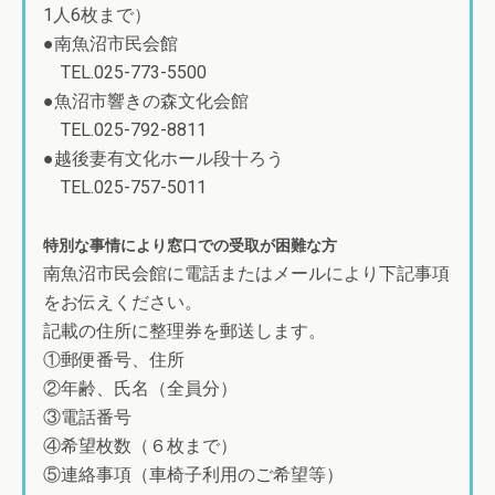
1人6枚まで）
●南魚沼市民会館
TEL.025-773-5500
●魚沼市響きの森文化会館
TEL.025-792-8811
●越後妻有文化ホール段十ろう
TEL.025-757-5011
特別な事情により窓口での受取が困難な方
南魚沼市民会館に電話またはメールにより下記事項
をお伝えください。
記載の住所に整理券を郵送します。
①郵便番号、住所
②年齢、氏名（全員分）
③電話番号
④希望枚数（６枚まで）
⑤連絡事項（車椅子利用のご希望等）