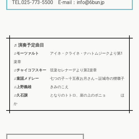
TEL.025-773-5500 E-mail：info@6bun.jp
♬演奏予定曲目
♫モーツァルト
アイネ・クライネ・ナハトムジークより第1
楽章
♫チャイコフスキー
弦楽セレナーデより第2楽章
♫童謡メドレー
七つの子～十五夜お月さん～証城寺の狸囃子
♫上野義雄
きみのこえ
♫久石譲
となりのトトロ、崖の上のポニョ ほ
か