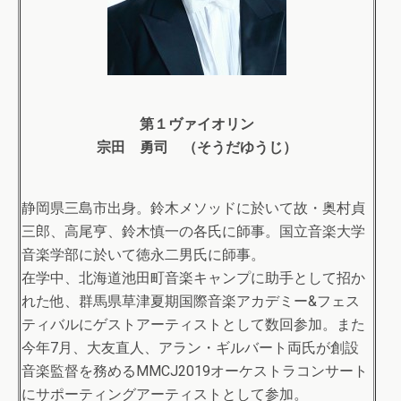
第１ヴァイオリン
宗田 勇司 （そうだゆうじ）
静岡県三島市出身。鈴木メソッドに於いて故・奥村貞
三郎、高尾亨、鈴木慎一の各氏に師事。国立音楽大学
音楽学部に於いて徳永二男氏に師事。
在学中、北海道池田町音楽キャンプに助手として招か
れた他、群馬県草津夏期国際音楽アカデミー&フェス
ティバルにゲストアーティストとして数回参加。また
今年7月、大友直人、アラン・ギルバート両氏が創設
音楽監督を務めるMMCJ2019オーケストラコンサート
にサポーティングアーティストとして参加。