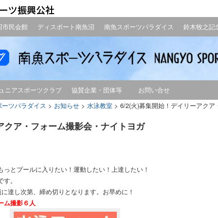
沼市民会館
ディスポート南魚沼
南魚スポーツパラダイス
鈴木牧之記
ュニアスポーツクラブ
協賛企業・団体等
お問い合せ
ポーツパラダイス
>
お知らせ
>
水泳教室
>
6/2(火)募集開始！デイリーアク
リーアクア・フォーム撮影会・ナイトヨガ
もっとプールに入りたい！運動したい！上達したい！
です。
員に達し次第、締め切りとなります。お早めに！
ーム撮影６人