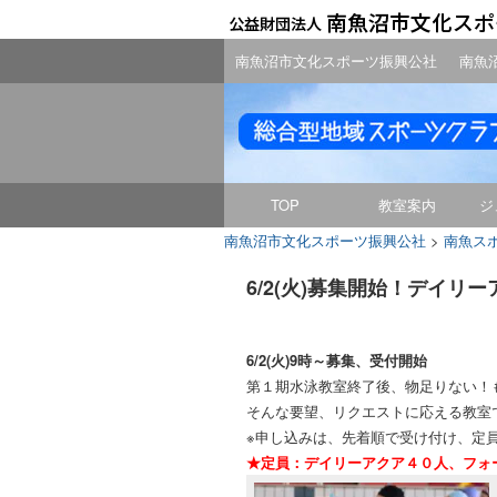
南魚沼市文化スポーツ振興公社
南魚
TOP
教室案内
ジ
南魚沼市文化スポーツ振興公社
>
南魚ス
6/2(火)募集開始！デイ
6/2(火)9時～募集、受付開始
第１期水泳教室終了後、物足りない！
そんな要望、リクエストに応える教室
※申し込みは、先着順で受け付け、定
★定員：デイリーアクア４０人、フォ