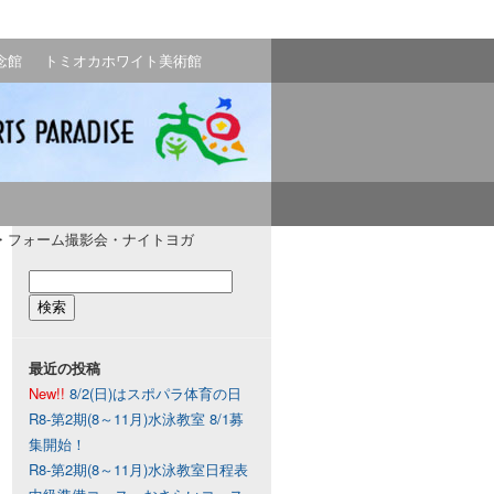
念館
トミオカホワイト美術館
ア・フォーム撮影会・ナイトヨガ
最近の投稿
New!!
8/2(日)はスポパラ体育の日
R8-第2期(8～11月)水泳教室 8/1募
集開始！
R8-第2期(8～11月)水泳教室日程表