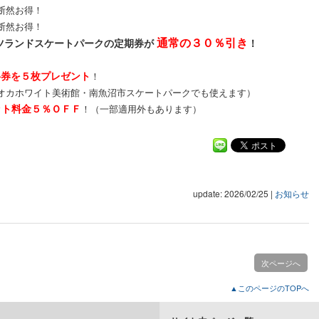
断然お得！
断然お得！
通常の３０％引き
ツランドスケートパークの定期券が
！
料券を５枚プレゼント
！
カホワイト美術館・南魚沼市スケートパークでも使えます）
ット料金５％ＯＦＦ
！（一部適用外もあります）
update: 2026/02/25
|
お知らせ
次ページへ
▲このページのTOPへ