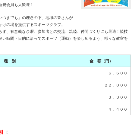
新規会員も大歓迎！
いつまでも」の理念の下、地域の皆さんが
かけの場を提供するスポーツクラブ。
らず、有意義な余暇、参加者との交流、親睦、仲間づくりにも最適！競技
良い時間・目的に沿ってスポーツ（運動）を楽しめるよう、様々な教室を
 種 別
金 額（円）
６，６００
)
２２，０００
３，３００
４，４００
引
！