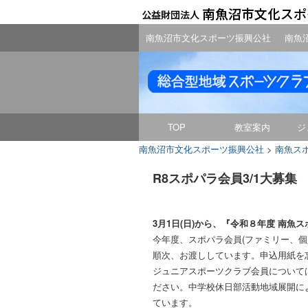
南魚沼市文化スポーツ振興公社
南魚
TOP
教室案内
ジ
南魚沼市文化スポーツ振興公社
>
南魚ス
R8スポパラ会員3/1大募集
3月1日(日)から、『令和８年度 南
今年度、スポパラ会員(ファミリー、個
順次、お渡ししています。申込用紙を
ジュニアスポーツクラブ会員について
ださい。中学校休日部活動地域展開に
ています。