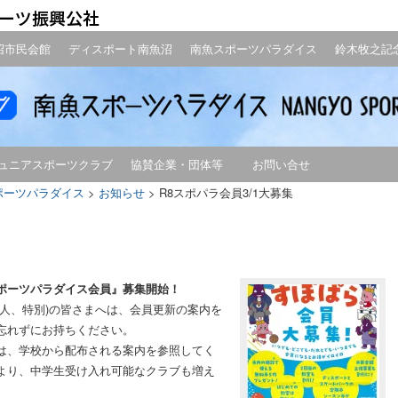
沼市民会館
ディスポート南魚沼
南魚スポーツパラダイス
鈴木牧之記
ュニアスポーツクラブ
協賛企業・団体等
お問い合せ
ポーツパラダイス
>
お知らせ
>
R8スポパラ会員3/1大募集
魚スポーツパラダイス会員』募集開始！
人、特別)の皆さまへは、会員更新の案内を
忘れずにお持ちください。
は、学校から配布される案内を参照してく
より、中学生受け入れ可能なクラブも増え