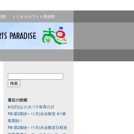
念館
トミオカホワイト美術館
最近の投稿
8/2(日)はスポパラ体育の日
R8-第2期(8～11月)水泳教室 8/1募
集開始！
R8-第2期(8～11月)水泳教室日程表