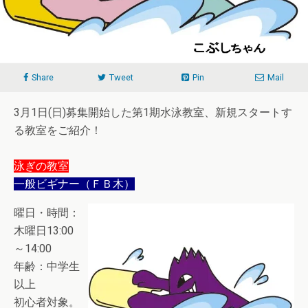
Share
Tweet
Pin
Mail
3月1日(日)募集開始した第1期水泳教室、新規スタートす
る教室をご紹介！
泳ぎの教室
一般ビギナー（ＦＢ木）
曜日・時間：
木曜日13:00
～14:00
年齢：中学生
以上
初心者対象。