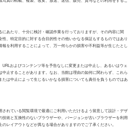
載写真の転載、複製、改変、放送、送信、販売、貸与などの利用をするこ
るにあたり、十分に検討・確認作業を行っておりますが、その内容に関
全性、特定目的に対する合目的性その他いかなる保証もするものではあり
情報を利用することによって、万一何らかの損害や不利益等が生じたとし
、URLおよびコンテンツ等を予告なしに変更または中止し、あるいはウェ
は中止することがあります。なお、当館は理由の如何に関わらず、これら
または中止によって生じるいかなる損害についても責任を負うものではあ
用されている閲覧環境で最適にご利用いただけるよう留意して設計・デザ
の技術と互換性のないブラウザーや、バージョンが古いブラウザーを利用
上のレイアウトなどが異なる場合がありますのでご了承ください。