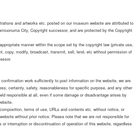
lustrations and artworks etc. posted on our museum website are attributed to
miuonuma City, Copyright successor, and are protected by the Copyright
appropriate manner within the scope set by the copyright law (private use,
int, copy, modify, broadcast, transmit, sell, lend, etc without permission of
cessor.
confirmation work sufficiently to post information on the website, we are
ss, certainty, safety, reasonableness for specific purpose, and any other
held responsible at all, even if some damage or disadvantage arises by
website.
omposition, terms of use, URLs and contents etc. without notice, or
website without prior notice. Please note that we are not responsible for
 interruption or discontinuation of operation of this website, regardless