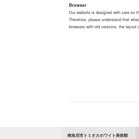
Browser
Our website is designed with care so t
Therefore, please understand that whe
browsers with old versions, the layout 
南魚沼市トミオカホワイト美術館