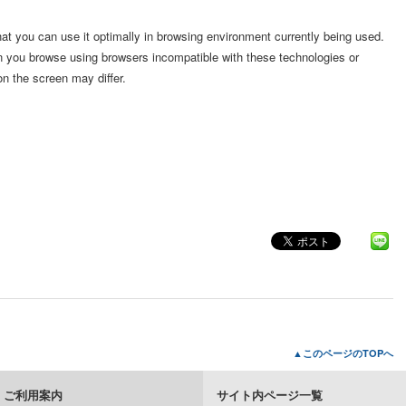
hat you can use it optimally in browsing environment currently being used.
n you browse using browsers incompatible with these technologies or
on the screen may differ.
▲このページのTOPへ
ご利用案内
サイト内ページ一覧