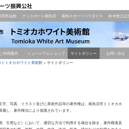
沼市民会館
ディスポート南魚沼
南魚スポーツパラダイス
鈴木牧之記
ご利用案内
ミュージアムショップ
サイトポリシー
お問い合せ
市トミオカホワイト美術館
>
サイトポリシー
文字、写真、イラスト並びに美術作品等の著作権は、南魚沼市トミオカホ
帰属し、著作権法により保護されています。
用、引用など）において、適切な方法で利用する場合を除き、著作権者及