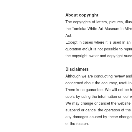
About copyright
The copyrights of letters, pictures, il
the Tomioka White Art Museum in Mina
Act.
Except in cases where it is used in an 
quotation etc),It is not possible to repr
the copyright owner and copyright suc
Disclaimers
Although we are conducting review and 
concerned about the accuracy, usefulne
There is no guarantee. We will not be 
users by using the information on our 
We may change or cancel the website c
suspend or cancel the operation of the 
any damages caused by these changes or
of the reason.